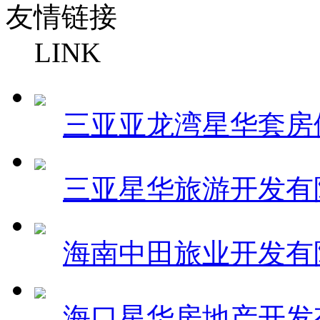
友情链接
LINK
三亚亚龙湾星华套房
三亚星华旅游开发有
海南中田旅业开发有
海口星华房地产开发