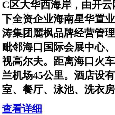
C区大华西海岸，由开云
下全资企业海南星华置业
涛集团麗枫品牌经营管理,
毗邻海口国际会展中心、
视高尔夫。距离海口火车
兰机场45公里。酒店设有
室、餐厅、泳池、洗衣房
查看详细