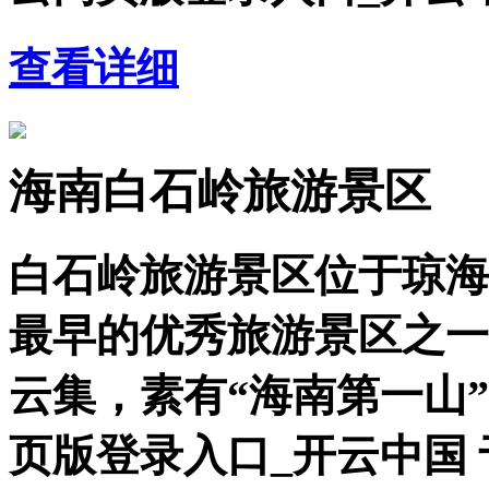
查看详细
海南白石岭旅游景区
白石岭旅游景区位于琼海
最早的优秀旅游景区之一
云集，素有“海南第一山
页版登录入口_开云中国 