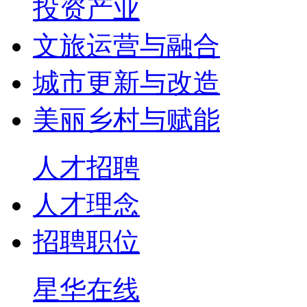
投资产业
文旅运营与融合
城市更新与改造
美丽乡村与赋能
人才招聘
人才理念
招聘职位
星华在线