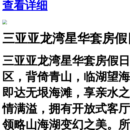
查看详细
三亚亚龙湾星华套房假
三亚亚龙湾星华套房假日
区，背倚青山，临湖望海
即达无垠海滩，享亲水之
情满溢，拥有开放式客厅
领略山海湖变幻之美。所