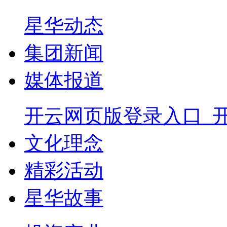
星华动态
集团新闻
媒体报道
开云网页版登录入口_
文化理念
精彩活动
星华故事