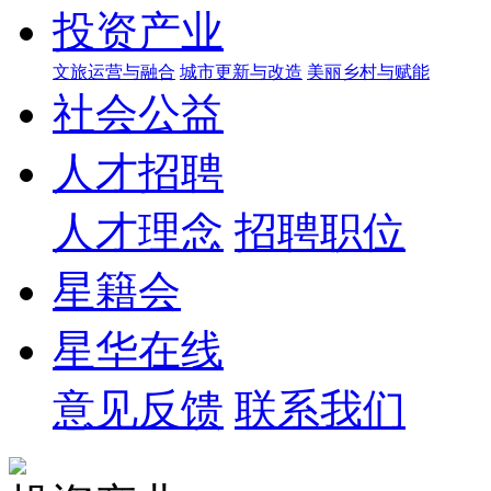
投资产业
文旅运营与融合
城市更新与改造
美丽乡村与赋能
社会公益
人才招聘
人才理念
招聘职位
星籍会
星华在线
意见反馈
联系我们