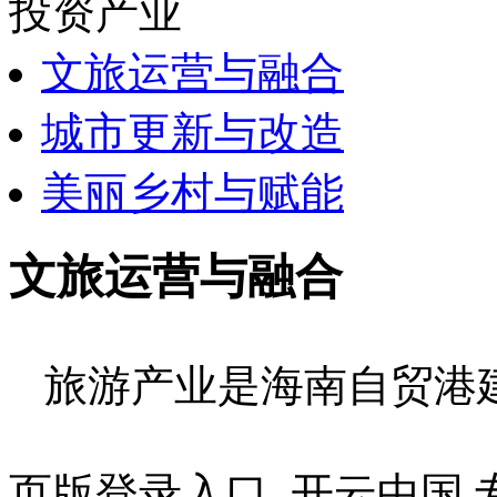
投资产业
文旅运营与融合
城市更新与改造
美丽乡村与赋能
文旅运营与融合
旅游产业是海南自贸港
页版登录入口_开云中国