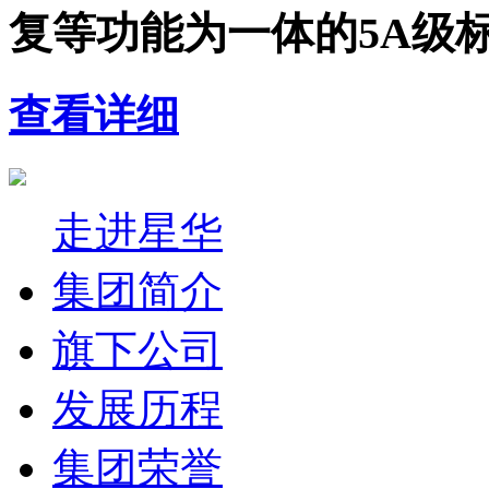
复等功能为一体的5A级
查看详细
走进星华
集团简介
旗下公司
发展历程
集团荣誉