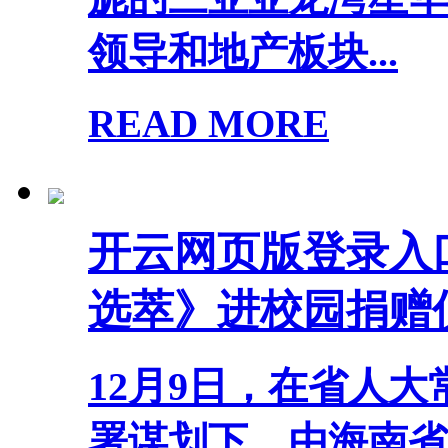
领导和地产板块...
READ MORE
开云网页版登录入
选萃》进校园捐赠
12月9日，在省人
署谋划下，由海南省