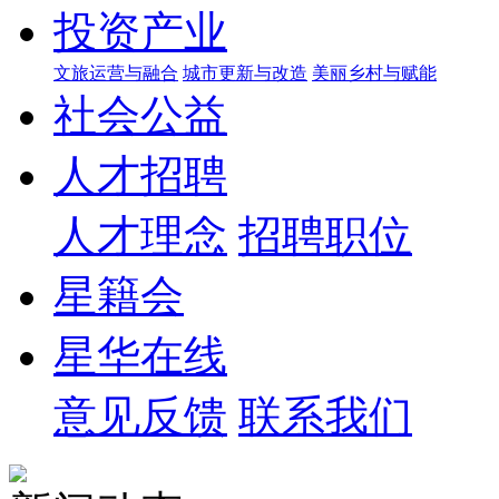
投资产业
文旅运营与融合
城市更新与改造
美丽乡村与赋能
社会公益
人才招聘
人才理念
招聘职位
星籍会
星华在线
意见反馈
联系我们