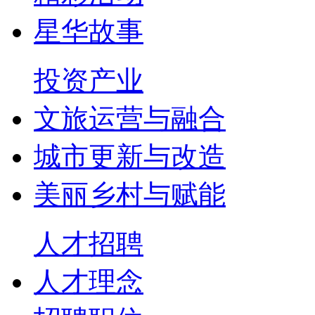
星华故事
投资产业
文旅运营与融合
城市更新与改造
美丽乡村与赋能
人才招聘
人才理念