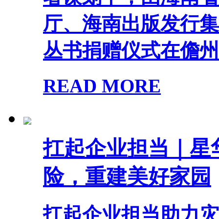
厅、海南出版发行集
丛书捐赠仪式在儋州海
READ MORE
扛起企业担当｜星
险，重建美好家园
扛起企业担当助力灾