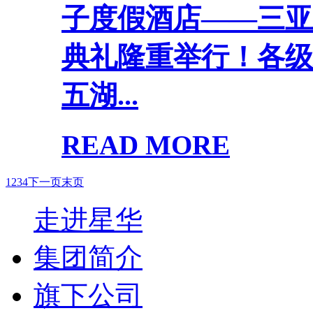
子度假酒店——三亚
典礼隆重举行！各级
五湖...
READ MORE
1
2
3
4
下一页
末页
走进星华
集团简介
旗下公司