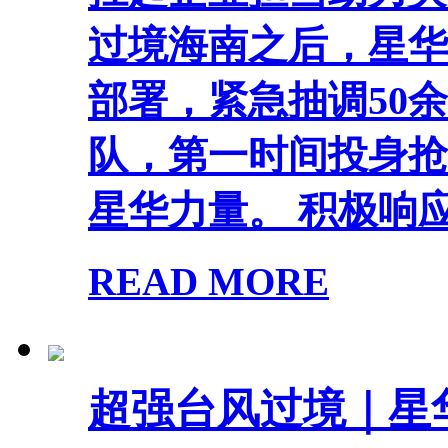
过境海南之后，星华
部署，紧急抽调50
队，第一时间投身抢
星华力量。 积极响应.
READ MORE
超强台风过境｜星