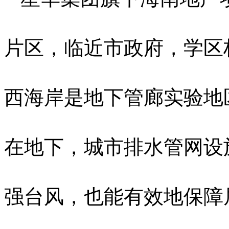
片区，临近市政府，学区
西海岸是地下管廊实验地
在地下，城市排水管网设
强台风，也能有效地保障