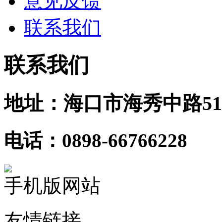
意见反馈
联系我们
联系我们
地址：海口市海秀中路51
电话：0898-66766228
手机版网站
友情链接