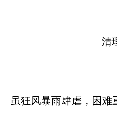
清
虽狂风暴雨肆虐，困难