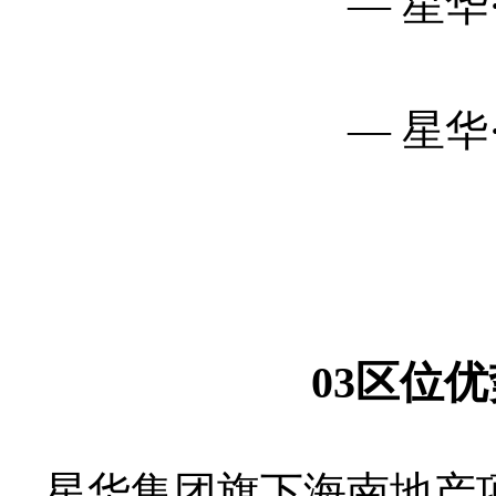
— 星华
— 星华
03区位
星华集团旗下海南地产