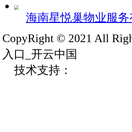
海南星悦巢物业服务
CopyRight © 2021 All
入口_开云中国
技术支持：