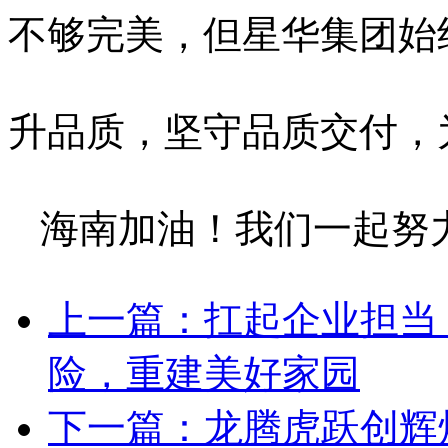
不够完美，但星华集团始
升品质，坚守品质交付，
海南加油！我们一起努
上一篇：扛起企业担当
险，重建美好家园
下一篇：龙腾虎跃创辉煌