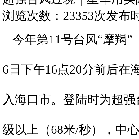
浏览次数：23353次
发布时间
今年第11号台风“摩羯
6日下午16点20分前后
入海口市。登陆时为超强
级以上（68米/秒），中心