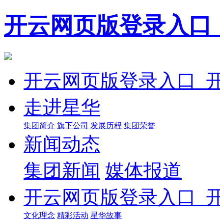
开云网页版登录入口
开云网页版登录入口_
走进星华
集团简介
旗下公司
发展历程
集团荣誉
新闻动态
集团新闻
媒体报道
开云网页版登录入口_
文化理念
精彩活动
星华故事