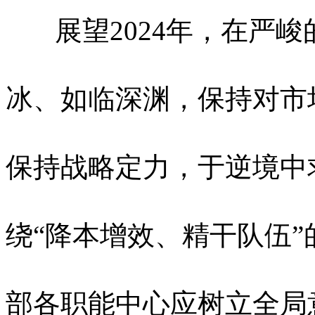
展望2024年，在严峻
冰、如临深渊，保持对市
保持战略定力，于逆境中
绕“降本增效、精干队伍
部各职能中心应树立全局