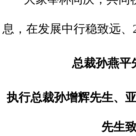
息，在发展中行稳致远、2
总裁孙燕平
执行总裁孙增辉先生、
先生