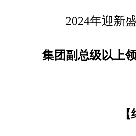
2024年迎
集团副总级以上
【