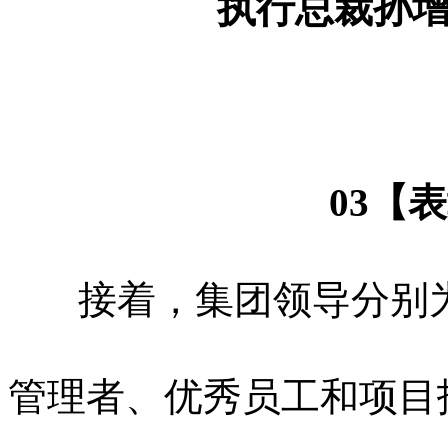
执行总裁孙
03【
接着，集团领导分别为
管理者、优秀员工和项目