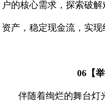
户的核心需求，探索破解
资产，稳定现金流，实现
06【
伴随着绚烂的舞台灯光，