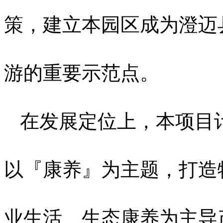
策，建立本园区成为澄迈
游的重要示范点。
在发展定位上，本项目
以『康养』为主题，打造
业生活、生态康养为主导